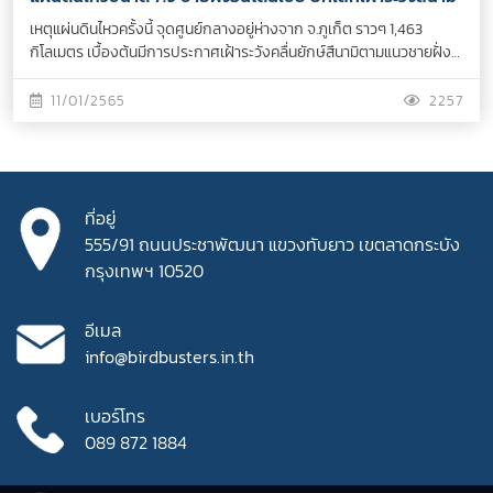
เหตุแผ่นดินไหวครั้งนี้ จุดศูนย์กลางอยู่ห่างจาก จ.ภูเก็ต ราวๆ 1,463
กิโลเมตร เบื้องต้นมีการประกาศเฝ้าระวังคลื่นยักษ์สึนามิตามแนวชายฝั่ง
ขณะนี้ยังไม่มีรายงานความเสียหายจากเหตุครั้งนี้ อย่างไรก็ตาม
จุดศูนย์กลางแผ่นดินไหวครั้งนี้ เกิดขึ้นใกล้เคียงกับจุดแผ่นดินไหวและเกิด
11/01/2565
2257
คลื่นสึนามิ เมื่อปลายปี 2547
ที่อยู่
555/91 ถนนประชาพัฒนา
แขวงทับยาว เขตลาดกระบัง
กรุงเทพฯ 10520
อีเมล
info@birdbusters.in.th
เบอร์โทร
089 872 1884