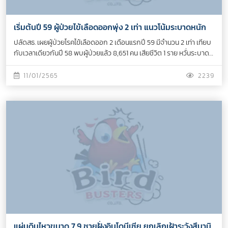
เริ่มต้นปี 59 ผู้ป่วยไข้เลือดออกพุ่ง 2 เท่า แนวโน้มระบาดหนัก
ปลัดสธ. เผยผู้ป่วยโรคไข้เลือดออก 2 เดือนแรกปี 59 มีจำนวน 2 เท่า เทียบ
กับเวลาเดียวกันปี 58 พบผู้ป่วยแล้ว 8,651 คน เสียชีวิต 1 ราย หวั่นระบาด
หนักเช่นปี 56 วอนปชช.ทุกบ้านกำจัดลูกน้ำยุงลายทุก 7 วัน และมาตรการ
3 เก็บ ป้องกัน 3 โรคจากยุงลาย
11/01/2565
2239
แผ่นดินไหวขนาด 7.9 ชายฝั่งอินโดนีเซีย ยกเลิกเฝ้าระวังสึนามิ