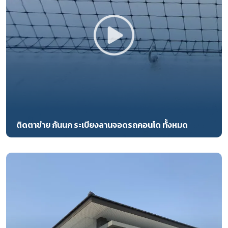
ติดตาข่าย กันนก ระเบียงลานจอดรถคอนโด ทั้งหมด