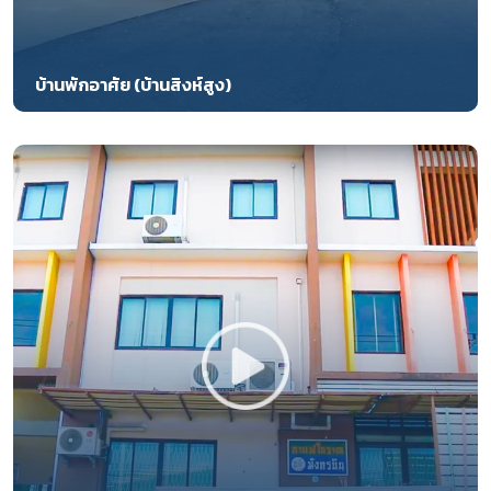
บ้านพักอาศัย (บ้านสิงห์สูง)