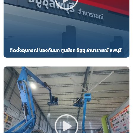
ติดตั้งอุปกรณ์ ป้องกันนก ศูนย์รถ อีซูซุ ลำนารายณ์ ลพบุรี