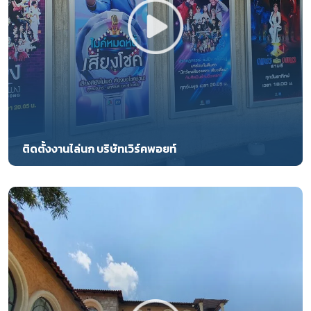
ติดตั้งงานไล่นก บริษัทเวิร์คพอยท์