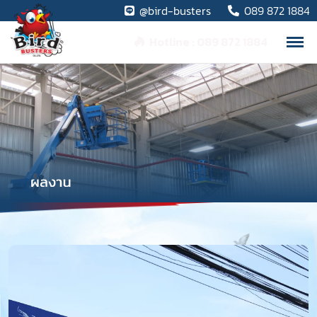
@bird-busters
089 872 1884
Hotline : 089 872 1884