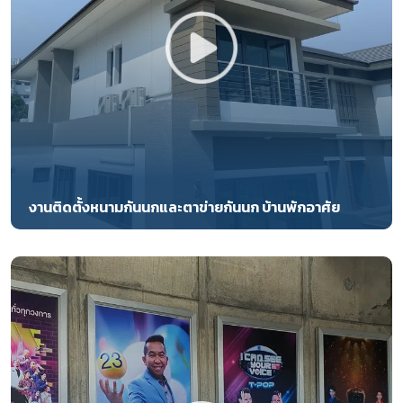
งานติดตั้งหนามกันนกและตาข่ายกันนก บ้านพักอาศัย