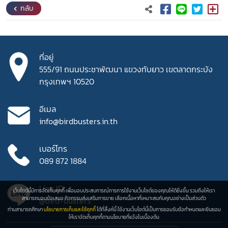
กลับ
ที่อยู่
555/91 ถนนประชาพัฒนา
แขวงทับยาว เขตลาดกระบัง
กรุงเทพฯ 10520
อีเมล
info@birdbusters.in.th
เบอร์โทร
089 872 1884
Line ID
เว็บไซต์นี้มีการจัดเก็บคุกกี้ เพื่อมอบประสบการณ์การการใช้งานเว็บไซต์ของคุณให้ดียิ่งขึ้น รวมถึงให้เรา
สามารถมอบข้อเสนอ กิจกรรมส่งเสริมการขาย เลือกเนื้อหาที่เหมาะสมกับคุณอย่างเป็นส่วนตัว
@bird-busters
ท่านสามารถศึกษา
นโยบายการเก็บและใช้คุกกี้
ได้ที่ลิ้งค์นี้ ใช้งานเว็บไซต์นี้เป็นการยอมรับช้อกำหนดและยินยอม
ให้เราจัดเก็บคุกกี้ตามนโยบายที่แจ้งในเบื้องต้น