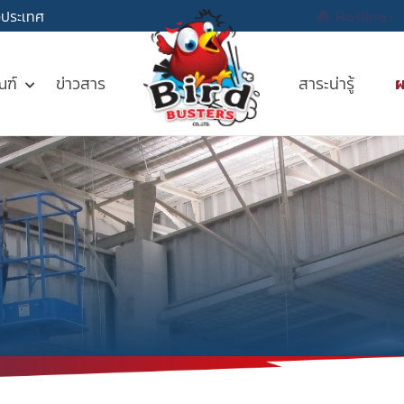
่วประเทศ
Hotline :
ณฑ์
ข่าวสาร
สาระน่ารู้